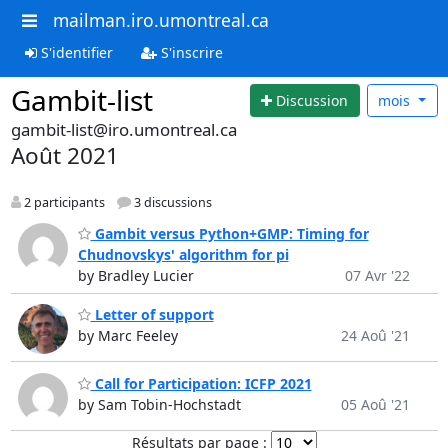
mailman.iro.umontreal.ca
S'identifier
S'inscrire
Gambit-list
Discussion
mois
gambit-list@iro.umontreal.ca
Août 2021
2 participants
3 discussions
Gambit versus Python+GMP: Timing for
Chudnovskys' algorithm for pi
by Bradley Lucier
07 Avr '22
Letter of support
by Marc Feeley
24 Aoû '21
Call for Participation: ICFP 2021
by Sam Tobin-Hochstadt
05 Aoû '21
Résultats par page :