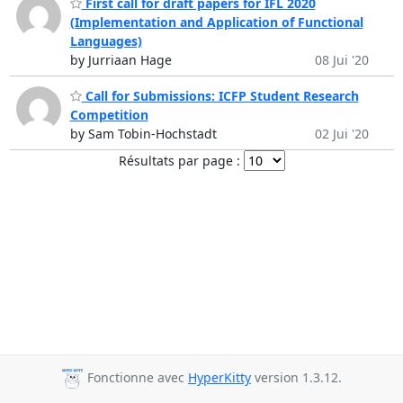
First call for draft papers for IFL 2020
(Implementation and Application of Functional
Languages)
by Jurriaan Hage
08 Jui '20
Call for Submissions: ICFP Student Research
Competition
by Sam Tobin-Hochstadt
02 Jui '20
Résultats par page :
Fonctionne avec
HyperKitty
version 1.3.12.