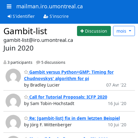
mailman.iro.umontreal.ca
S'identifier
S'inscrire
Gambit-list
Discussion
mois
gambit-list@iro.umontreal.ca
Juin 2020
3 participants
5 discussions
Gambit versus Python+GMP: Timing for
Chudnovskys' algorithm for pi
by Bradley Lucier
07 Avr '22
Call for Tutorial Proposals: ICFP 2020
by Sam Tobin-Hochstadt
16 Jui '20
Re: [gambit-list] fix in dem letzten Beispiel
by Jörg F. Wittenberger
10 Jui '20