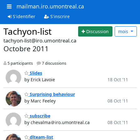
mailman.iro.umontreal.ca
S'identifier
S'inscrire
Tachyon-list
Discussion
mois
tachyon-list@iro.umontreal.ca
Octobre 2011
5 participants
7 discussions
Slides
by Erick Lavoie
18 Oct '11
Surprising behaviour
by Marc Feeley
08 Oct '11
subscribe
by chevalma＠iro.umontreal.ca
08 Oct '11
dlteam-list