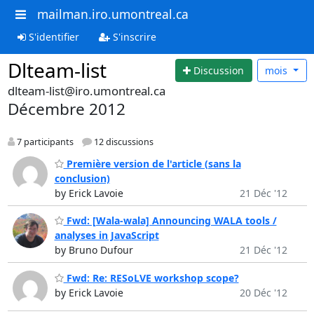
mailman.iro.umontreal.ca
S'identifier
S'inscrire
Dlteam-list
Discussion
mois
dlteam-list@iro.umontreal.ca
Décembre 2012
7 participants
12 discussions
Première version de l'article (sans la
conclusion)
by Erick Lavoie
21 Déc '12
Fwd: [Wala-wala] Announcing WALA tools /
analyses in JavaScript
by Bruno Dufour
21 Déc '12
Fwd: Re: RESoLVE workshop scope?
by Erick Lavoie
20 Déc '12