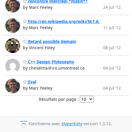
rencontre mercredi *matin*?
by Marc Feeley
24 Jul '12
http://en.wikipedia.org/wiki/M.T.A.
by Marc Feeley
11 Jul '12
Retard possible demain
by Vincent Foley
08 Jul '12
C++ Design Philosophy
by chevalma＠iro.umontreal.ca
04 Jul '12
Eval
by Marc Feeley
04 Jul '12
Résultats par page :
Fonctionne avec
HyperKitty
version 1.3.12.