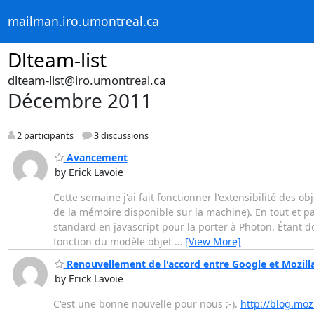
mailman.iro.umontreal.ca
Dlteam-list
dlteam-list@iro.umontreal.ca
Décembre 2011
2 participants
3 discussions
Avancement
by Erick Lavoie
Cette semaine j'ai fait fonctionner l'extensibilité des o
de la mémoire disponible sur la machine). En tout et part
standard en javascript pour la porter à Photon. Étant 
fonction du modèle objet
…
[View More]
Renouvellement de l'accord entre Google et Mozill
by Erick Lavoie
C'est une bonne nouvelle pour nous ;-).
http://blog.mo