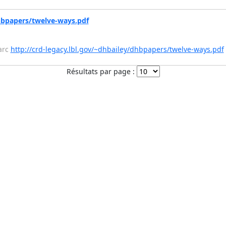
dhbpapers/twelve-ways.pdf
arc
http://crd-legacy.lbl.gov/~dhbailey/dhbpapers/twelve-ways.pdf
Résultats par page :