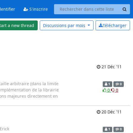
entifier
S'inscrire
tart a new thread
Discussions par
mois
Télécharger
21 Déc '11
ille arbitraire (dans la limite
1
0
'implémentation de la librairie
0
0
tions majeures directement en
20 Déc '11
Erick
1
0