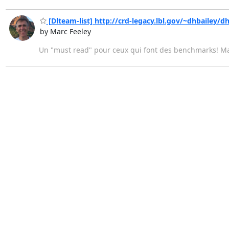
[Dlteam-list] http://crd-legacy.lbl.gov/~dhbailey/
by Marc Feeley
Un "must read" pour ceux qui font des benchmarks! M