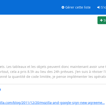
Gérer cette liste
S'id
S
bjets. Les tableaux et les objets peuvent donc maintenant avoir une ta
out, cela a pris 8.5h au lieu des 24h prévues. J'en suis à réviser l
donné la quantité de code limitée, je pense implémenter les opéra
a
zilla.com/blog/2011/12/20/mozilla-and-google-sign-new-agreeme…