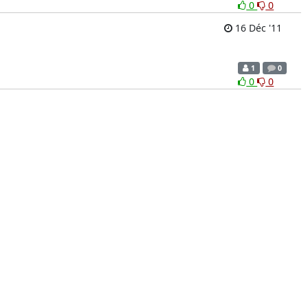
0
0
16 Déc '11
1
0
0
0