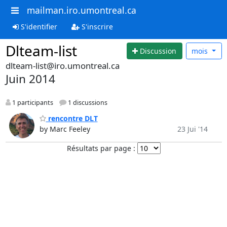
mailman.iro.umontreal.ca
S'identifier
S'inscrire
Dlteam-list
Discussion
mois
dlteam-list@iro.umontreal.ca
Juin 2014
1 participants
1 discussions
rencontre DLT
by Marc Feeley
23 Jui '14
Résultats par page :