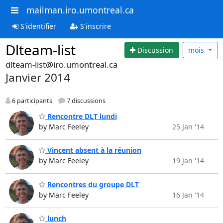
mailman.iro.umontreal.ca
S'identifier
S'inscrire
Dlteam-list
Discussion
mois
dlteam-list@iro.umontreal.ca
Janvier 2014
6 participants
7 discussions
Rencontre DLT lundi
by Marc Feeley
25 Jan '14
Vincent absent à la réunion
by Marc Feeley
19 Jan '14
Rencontres du groupe DLT
by Marc Feeley
16 Jan '14
lunch