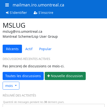
mailman.iro.umontreal.ca
S'identifier
S'inscrire
MSLUG
mslug@iro.umontreal.ca
Montreal Scheme/Lisp User Group
Récents
Actif
Popular
DISCUSSIONS RÉCENTES ACTIVES
Pas (encore) de discussions ce mois-ci.
Toutes les discussions
N
ouvelle discussion
mois
RÉSUMÉ DES ACTIVITÉS
Quantité de messages pendant les
30
derniers jours.