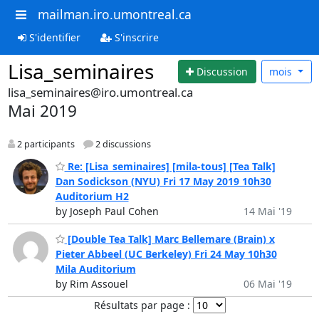
mailman.iro.umontreal.ca
S'identifier
S'inscrire
Lisa_seminaires
Discussion
mois
lisa_seminaires@iro.umontreal.ca
Mai 2019
2 participants
2 discussions
Re: [Lisa_seminaires] [mila-tous] [Tea Talk]
Dan Sodickson (NYU) Fri 17 May 2019 10h30
Auditorium H2
by Joseph Paul Cohen
14 Mai '19
[Double Tea Talk] Marc Bellemare (Brain) x
Pieter Abbeel (UC Berkeley) Fri 24 May 10h30
Mila Auditorium
by Rim Assouel
06 Mai '19
Résultats par page :