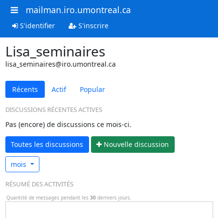
mailman.iro.umontreal.ca
S'identifier
S'inscrire
Lisa_seminaires
lisa_seminaires@iro.umontreal.ca
Récents
Actif
Popular
DISCUSSIONS RÉCENTES ACTIVES
Pas (encore) de discussions ce mois-ci.
Toutes les discussions
N
ouvelle discussion
mois
RÉSUMÉ DES ACTIVITÉS
Quantité de messages pendant les
30
derniers jours.