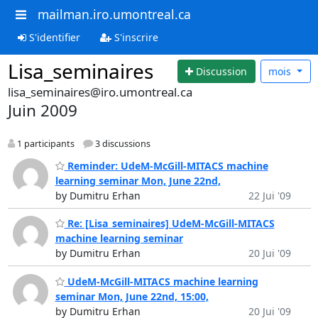
mailman.iro.umontreal.ca
S'identifier
S'inscrire
Lisa_seminaires
Discussion
mois
lisa_seminaires@iro.umontreal.ca
Juin 2009
1 participants
3 discussions
Reminder: UdeM-McGill-MITACS machine
learning seminar Mon, June 22nd,
by Dumitru Erhan
22 Jui '09
Re: [Lisa_seminaires] UdeM-McGill-MITACS
machine learning seminar
by Dumitru Erhan
20 Jui '09
UdeM-McGill-MITACS machine learning
seminar Mon, June 22nd, 15:00,
by Dumitru Erhan
20 Jui '09