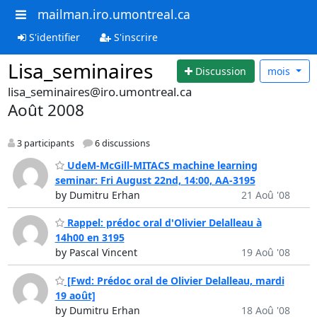
mailman.iro.umontreal.ca
S'identifier
S'inscrire
Lisa_seminaires
Discussion
mois
lisa_seminaires@iro.umontreal.ca
Août 2008
3 participants
6 discussions
UdeM-McGill-MITACS machine learning
seminar: Fri August 22nd, 14:00, AA-3195
by Dumitru Erhan
21 Aoû '08
Rappel: prédoc oral d'Olivier Delalleau à
14h00 en 3195
by Pascal Vincent
19 Aoû '08
[Fwd: Prédoc oral de Olivier Delalleau, mardi
19 août]
by Dumitru Erhan
18 Aoû '08