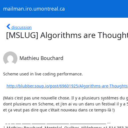
mailman.iro.umontreal.ca
discussion
[MSLUG] Algorithms are Thought
Mathieu Bouchard
Scheme used in live coding performance.

http://blubber.soup.io/post/69601925/Algorithms-are-Thoughts-
(Mais c'est pas une nouvelle chose. Il y a plusieurs systèmes du g
dont plusieurs en Scheme, et j'en ai vu un dans un festival il y a 5
et ça veut pas dire que c'était nouveau dans ce temps-là !)

  _ _ __ ___ _____ ________ _____________ _____________________ ...

| Mathieu Bouchard, Montréal, Québec. téléphone: +1.514.383.3