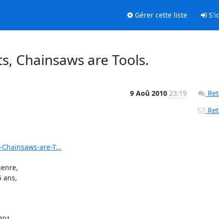
Gérer cette liste
S'id
s, Chainsaws are Tools.
9 Aoû 2010
23:19
Ret
Reto
Chainsaws-are-T...
enre, 

 ans, 

801