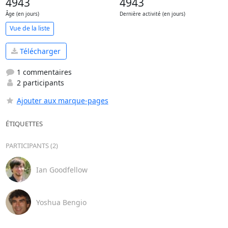
4943
4943
Âge (en jours)
Dernière activité (en jours)
Vue de la liste
Télécharger
1 commentaires
2 participants
Ajouter aux marque-pages
ÉTIQUETTES
PARTICIPANTS (2)
Ian Goodfellow
Yoshua Bengio