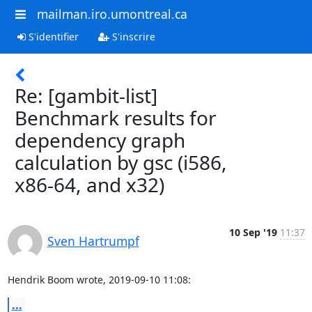
mailman.iro.umontreal.ca
S'identifier
S'inscrire
Re: [gambit-list]
Benchmark results for
dependency graph
calculation by gsc (i586,
x86-64, and x32)
10 Sep '19
11:37
Sven Hartrumpf
Hendrik Boom wrote, 2019-09-10 11:08:
...