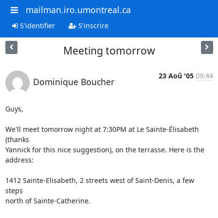
mailman.iro.umontreal.ca
S'identifier
S'inscrire
Meeting tomorrow
23 Aoû '05
09:44
Dominique Boucher
Guys,

We'll meet tomorrow night at 7:30PM at Le Sainte-Élisabeth 
(thanks

Yannick for this nice suggestion), on the terrasse. Here is the

address:

1412 Sainte-Elisabeth, 2 streets west of Saint-Denis, a few 
steps

north of Sainte-Catherine.
