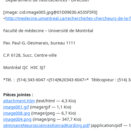
[image: cid:image005.jpg@01D09E00.A535F5F0]

<
http://medecine.umontreal.ca/recherche/les-chercheurs-de-la-f
Faculté de médecine – Université de Montréal

Pav. Paul-G.-Desmarais, bureau 1111

C.P. 6128, Succ. Centre-ville

Montréal QC  H3C 3J7

*Tél. :  (514) 343-6047 <(514)%20343-6047>*  Télécopieur : (514) 
Pièces jointes :
attachment.htm
(text/html — 4,3 Kio)
image001.gif
(image/gif — 1,1 Kio)
image008.jpg
(image/jpeg — 6,7 Kio)
image004.png
(image/png — 347,7 Kio)
séminaireNeurosciencesKonradKording.pdf
(application/pdf — 1