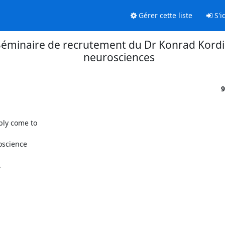
Gérer cette liste
S'id
éminaire de recrutement du Dr Konrad Kord
neurosciences
9
ly come to

science


