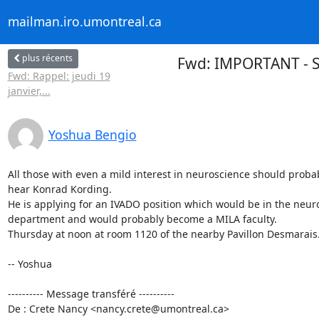
mailman.iro.umontreal.ca
plus récents
Fwd: IMPORTANT - S
Fwd: Rappel: jeudi 19
janvier,...
Yoshua Bengio
All those with even a mild interest in neuroscience should probab
hear Konrad Kording.

He is applying for an IVADO position which would be in the neuro
department and would probably become a MILA faculty.

Thursday at noon at room 1120 of the nearby Pavillon Desmarais.
-- Yoshua

---------- Message transféré ----------

De : Crete Nancy <nancy.crete@umontreal.ca>
