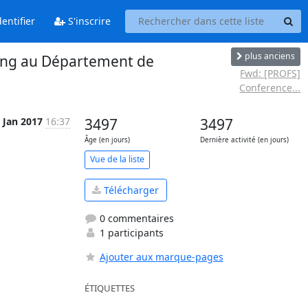
entifier
S'inscrire
plus anciens
ing au Département de
Fwd: [PROFS]
Conference...
 Jan 2017
16:37
3497
3497
Âge (en jours)
Dernière activité (en jours)
Vue de la liste
Télécharger
0 commentaires
1 participants
Ajouter aux marque-pages
ÉTIQUETTES