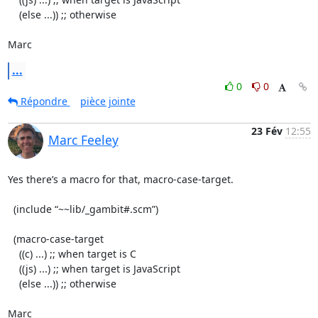
    (else ...)) ;; otherwise

Marc
...
0
0
Répondre
pièce jointe
23 Fév
12:55
Marc Feeley
Yes there’s a macro for that, macro-case-target.

  (include “~~lib/_gambit#.scm”)

  (macro-case-target

    ((c) ...) ;; when target is C

    ((js) ...) ;; when target is JavaScript

    (else ...)) ;; otherwise

Marc