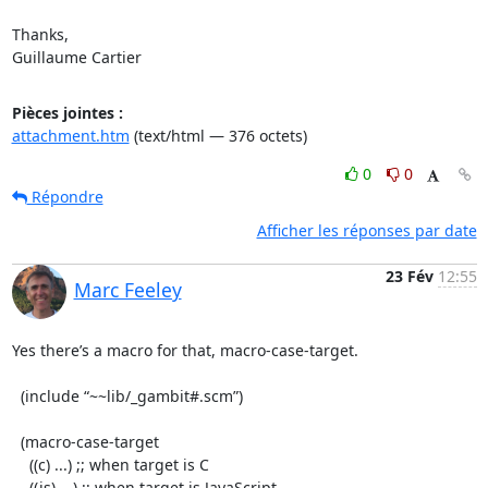
Thanks,

Guillaume Cartier
Pièces jointes :
attachment.htm
(text/html — 376 octets)
0
0
Répondre
Afficher les réponses par date
23 Fév
12:55
Marc Feeley
Yes there’s a macro for that, macro-case-target.

  (include “~~lib/_gambit#.scm”)

  (macro-case-target

    ((c) ...) ;; when target is C

    ((js) ...) ;; when target is JavaScript
