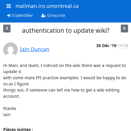
mailman.iro.umontreal.ca
S'identifier
S'inscrire
authentication to update wiki?
30 Déc '19
14:56
Iain Duncan
Hi Marc and team, I noticed on the wiki there was a request to 
update it

with some more FFI practise examples. I would be happy to do 
so as I figure

things out, if someone can tell me how to get a wiki editing 
account.

thanks

iain
Pièces jointes :