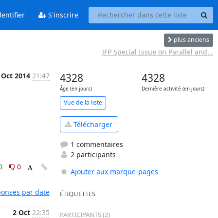
entifier
S'inscrire
plus anciens
JFP Special Issue on Parallel and...
 Oct 2014
21:47
4328
4328
Âge (en jours)
Dernière activité (en jours)
Vue de la liste
Télécharger
1 commentaires
2 participants
0
0
Ajouter aux marque-pages
éponses par date
ÉTIQUETTES
2 Oct
22:35
PARTICIPANTS (2)