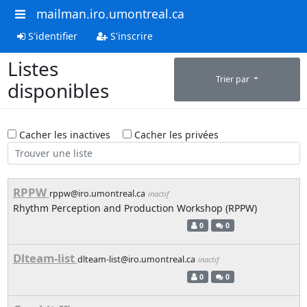
mailman.iro.umontreal.ca
S'identifier
S'inscrire
Listes
Trier par
disponibles
Cacher les inactives
Cacher les privées
RPPW
rppw@iro.umontreal.ca
inactif
Rhythm Perception and Production Workshop (RPPW)
0
0
Dlteam-list
dlteam-list@iro.umontreal.ca
inactif
0
0