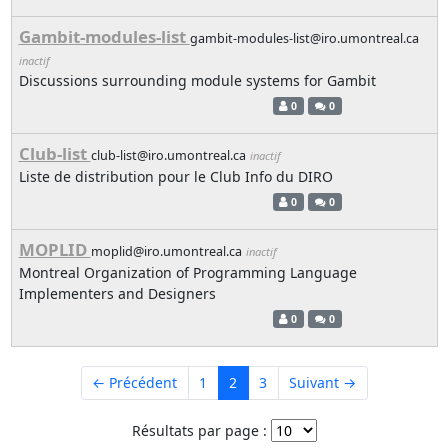
Gambit-modules-list
gambit-modules-list@iro.umontreal.ca
inactif
Discussions surrounding module systems for Gambit
0
0
Club-list
club-list@iro.umontreal.ca
inactif
Liste de distribution pour le Club Info du DIRO
0
0
MOPLID
moplid@iro.umontreal.ca
inactif
Montreal Organization of Programming Language
Implementers and Designers
0
0
← Précédent
1
2
3
Suivant →
Résultats par page :