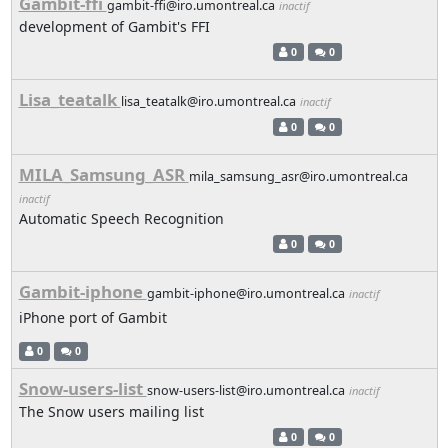
Gambit-ffi
gambit-ffi@iro.umontreal.ca
inactif
development of Gambit's FFI
0
0
Lisa_teatalk
lisa_teatalk@iro.umontreal.ca
inactif
0
0
MILA_Samsung_ASR
mila_samsung_asr@iro.umontreal.ca
inactif
Automatic Speech Recognition
0
0
Gambit-iphone
gambit-iphone@iro.umontreal.ca
inactif
iPhone port of Gambit
0
0
Snow-users-list
snow-users-list@iro.umontreal.ca
inactif
The Snow users mailing list
0
0