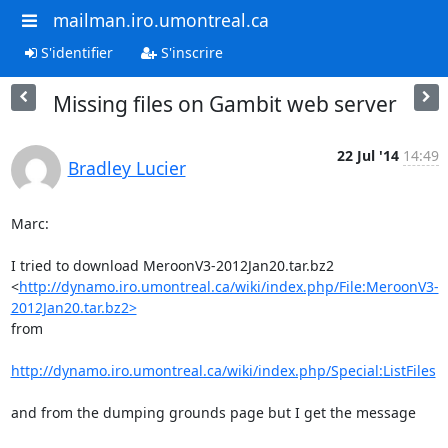
mailman.iro.umontreal.ca
S'identifier
S'inscrire
Missing files on Gambit web server
22 Jul '14
14:49
Bradley Lucier
Marc:

I tried to download MeroonV3-2012Jan20.tar.bz2 

<
http://dynamo.iro.umontreal.ca/wiki/index.php/File:MeroonV3-
2012Jan20.tar.bz2>
from

http://dynamo.iro.umontreal.ca/wiki/index.php/Special:ListFiles
and from the dumping grounds page but I get the message
